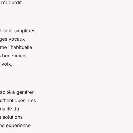
n’alourdit
if sont simplifiés
nages vocaux
me l’habituelle
s bénéficient
 voix,
pacité à générer
uthentiques. Les
nalité du
s solutions
une expérience