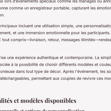
x lors d’événements spéciaux comme les mariages ou anni
ionne comme un enregistreur portable, capturant les émotio
on.
incipaux incluent une utilisation simple, une personnalisati
ment, et une immersion emotionnelle pour les participants. E
 tout compris—livraison, retour, messages illimités—rendez
rise une expérience authentique et contemporaine. La simpli
sociée à la possibilité de choisir différents modèles et coule
monieuse dans tout type de décor. Après l'événement, les s
 téléchargeables, permettant aux couples de revivre ces m
lités et modèles disponibles
appareils et options de personnalisation