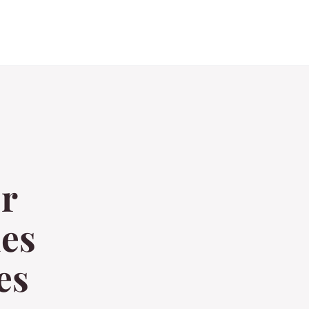
or
des
es