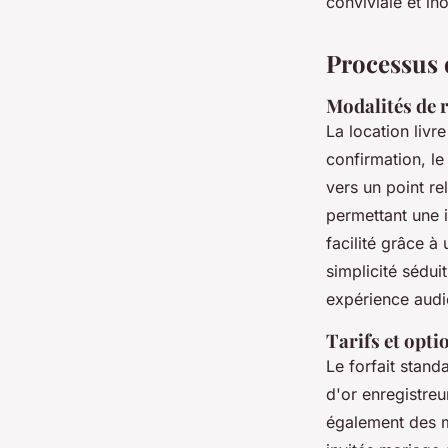
conviviale et in
Processus d
Modalités de r
La location livr
confirmation, le
vers un point re
permettant une i
facilité grâce 
simplicité sédui
expérience audio
Tarifs et opti
Le forfait stand
d'or enregistreur
également des me