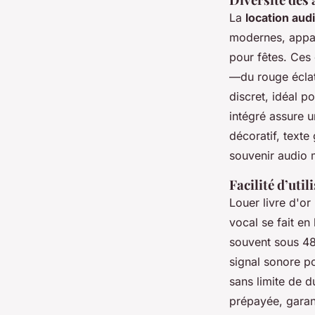
La
location audi
modernes, appar
pour fêtes. Ces
—du rouge éclata
discret, idéal p
intégré assure u
décoratif, texte
souvenir audio 
Facilité d’util
Louer livre d'or
vocal se fait en 
souvent sous 48
signal sonore po
sans limite de du
prépayée, garan