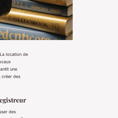
La location de
vocaux
antit une
 créer des
registreur
sser des