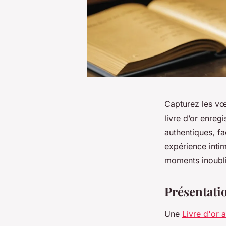
Capturez les vœ
livre d’or enreg
authentiques, fa
expérience inti
moments inoubli
Présentatio
Une
Livre d'or 