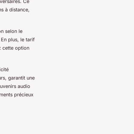
versaires. Ce
ns à distance,
on selon le
n plus, le tarif
 cette option
cité
urs, garantit une
ouvenirs audio
oments précieux