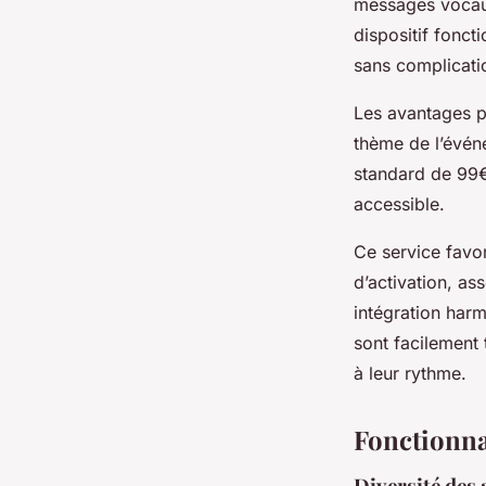
messages vocau
dispositif fonct
sans complicati
Les avantages pr
thème de l’événe
standard de 99€
accessible.
Ce service favo
d’activation, as
intégration har
sont facilement
à leur rythme.
Fonctionna
Diversité des 