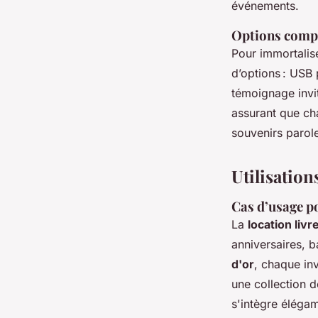
événements.
Options compl
Pour immortalise
d’options : USB
témoignage invi
assurant que ch
souvenirs parole
Utilisation
Cas d’usage p
La
location liv
anniversaires, 
d'or
, chaque in
une collection d
s'intègre élégam