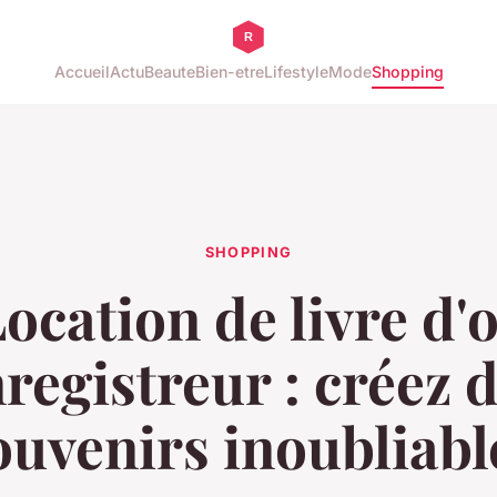
Accueil
Actu
Beaute
Bien-etre
Lifestyle
Mode
Shopping
SHOPPING
ocation de livre d'
registreur : créez 
ouvenirs inoubliabl