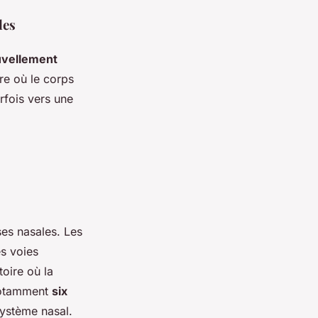
les
vellement
ère où le corps
rfois vers une
ses nasales. Les
es voies
oire où la
 notamment
six
système nasal.