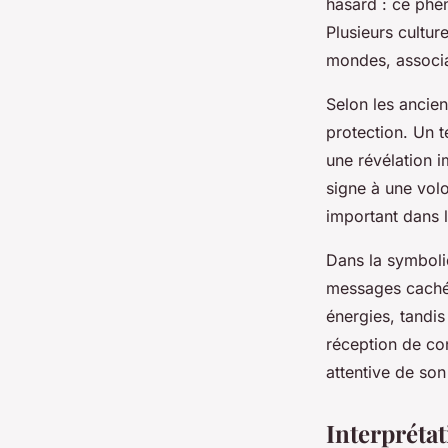
hasard : ce phé
Plusieurs cultur
mondes, associan
Selon les ancie
protection. Un t
une révélation i
signe à une vol
important dans 
Dans la symboliq
messages cachés.
énergies, tandis 
réception de con
attentive de son
Interprétat