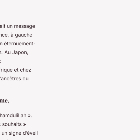
tait un message
ance, à gauche
un éternuement :
on. Au Japon,
t
rique et chez
d’ancêtres ou
sme,
 hamdulillah ».
s souhaits »
un signe d’éveil