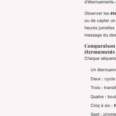
d’éternuements 
Observer les
ét
ou de capter un
heures jumelles
message du dest
Comparaison de
éternuements
Chaque séquence
Un éternuemen
Deux : cycle 
Trois : trans
Quatre : bou
Cinq à six :
Sept : prome