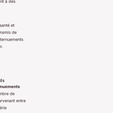
ent à des
santé et
ansmis de
’éternuements
r.
nts
ernuements
ombre de
urvenant entre
érie