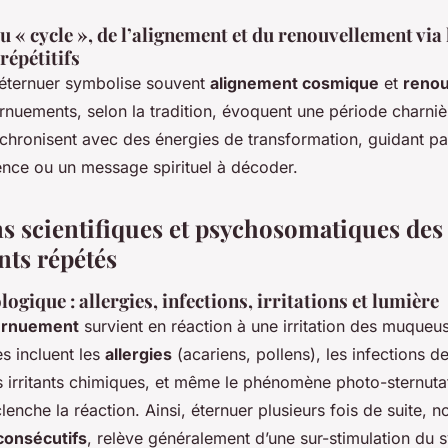
« cycle », de l’alignement et du renouvellement via 
répétitifs
d’éternuer symbolise souvent
alignement cosmique
et
renou
ternuements, selon la tradition, évoquent une période charni
ynchronisent avec des énergies de transformation, guidant pa
ence ou un message spirituel à décoder.
ns scientifiques et psychosomatiques des
ts répétés
ogique : allergies, infections, irritations et lumière
ternuement
survient en réaction à une irritation des muqueu
s incluent les
allergies
(acariens, pollens), les infections d
es irritants chimiques, et même le phénomène photo-sternutat
lenche la réaction. Ainsi, éternuer plusieurs fois de suite,
onsécutifs
, relève généralement d’une sur-stimulation du 