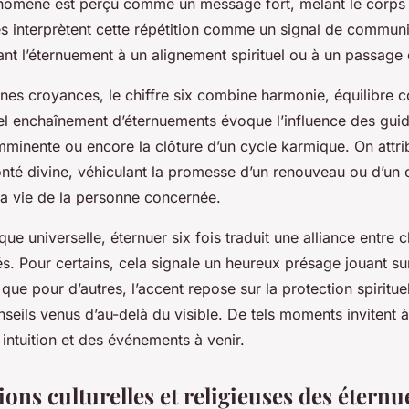
nomène est perçu comme un message fort, mêlant le corps et
es interprètent cette répétition comme un signal de communi
t l’éternuement à un alignement spirituel ou à un passage d
nnes croyances, le chiffre six combine harmonie, équilibre 
el enchaînement d’éternuements évoque l’influence des guide
mminente ou encore la clôture d’un cycle karmique. On attri
onté divine, véhiculant la promesse d’un renouveau ou d’u
la vie de la personne concernée.
ue universelle, éternuer six fois traduit une alliance entre 
 Pour certains, cela signale un heureux présage jouant sur 
que pour d’autres, l’accent repose sur la protection spirituel
seils venus d’au-delà du visible. De tels moments invitent à
 intuition et des événements à venir.
ions culturelles et religieuses des étern