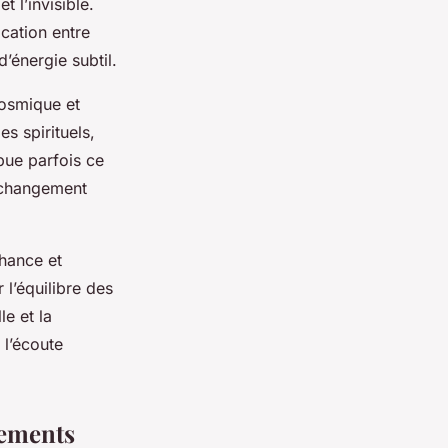
 l’invisible.
cation entre
’énergie subtil.
cosmique et
s spirituels,
bue parfois ce
n changement
chance et
l’équilibre des
le et la
 l’écoute
uements