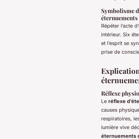
Symbolisme du 
éternuements 
Répéter l’acte 
intérieur. Six é
et l’esprit se s
prise de consci
Explicatio
éternuemen
Réflexe physiol
Le
réflexe d’é
causes physique
respiratoires, l
lumière vive déc
éternuements c