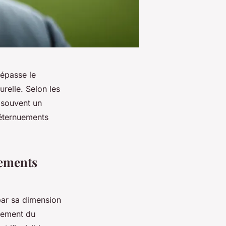
dépasse le
urelle. Selon les
 souvent un
 éternuements
uements
par sa dimension
llement du