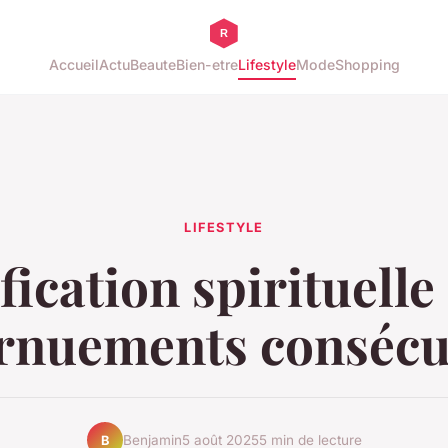
Accueil
Actu
Beaute
Bien-etre
Lifestyle
Mode
Shopping
LIFESTYLE
fication spirituelle
rnuements consécu
Benjamin
5 août 2025
5 min de lecture
B