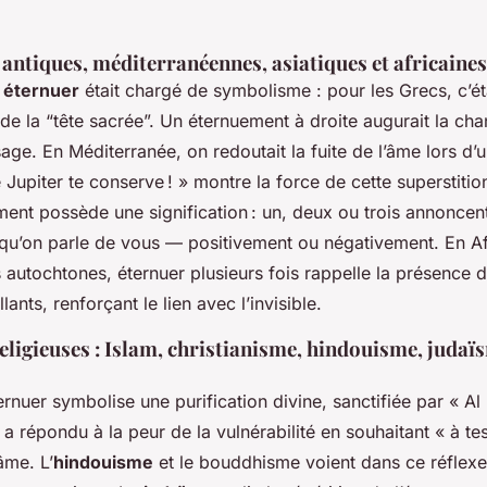
antiques, méditerranéennes, asiatiques et africaines
,
éternuer
était chargé de symbolisme : pour les Grecs, c’é
de la “tête sacrée”. Un éternuement à droite augurait la ch
ge. En Méditerranée, on redoutait la fuite de l’âme lors d’
 Jupiter te conserve ! » montre la force de cette superstiti
ent possède une signification : un, deux ou trois annoncen
qu’on parle de vous — positivement ou négativement. En Af
 autochtones, éternuer plusieurs fois rappelle la présence 
llants, renforçant le lien avec l’invisible.
eligieuses : Islam, christianisme, hindouisme, judaï
ernuer symbolise une purification divine, sanctifiée par « Al
 a répondu à la peur de la vulnérabilité en souhaitant « à te
âme. L’
hindouisme
et le bouddhisme voient dans ce réflexe 