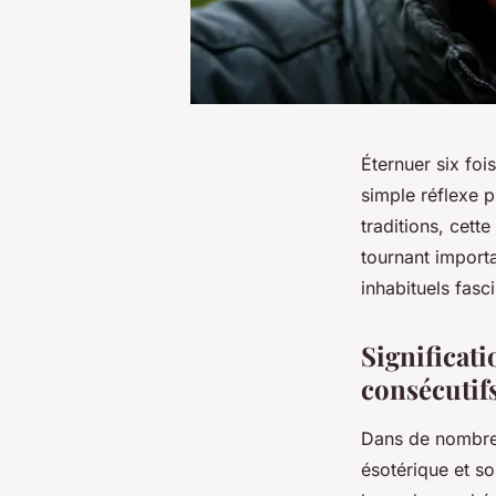
Éternuer six foi
simple réflexe p
traditions, cet
tournant import
inhabituels fasci
Significat
consécutif
Dans de nombreu
ésotérique et so