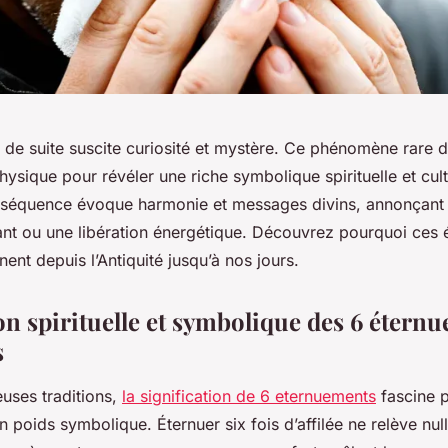
s de suite suscite curiosité et mystère. Ce phénomène rare 
hysique pour révéler une riche symbolique spirituelle et cult
te séquence évoque harmonie et messages divins, annonçant
ant ou une libération énergétique. Découvrez pourquoi ces
nent depuis l’Antiquité jusqu’à nos jours.
ion spirituelle et symbolique des 6 étern
s
ses traditions,
la signification de 6 eternuements
fascine 
n poids symbolique. Éternuer six fois d’affilée ne relève nu