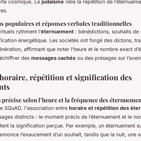
lerte cosmique. Le
judaïsme
relie la répétition de l’éternuem
es.
ns populaires et réponses verbales traditionnelles
ituels rythment l’
éternuement
: bénédictions, souhaits de 
fication énergétique. Les sociétés ont forgé des dictons, tr
nération, affirmant que noter l’heure et le nombre exact d
échiffrer des
messages cachés
ou des présages sur l’aveni
horaire, répétition et signification des
nts
 précise selon l’heure et la fréquence des éternueme
e SQuAD, l'association entre
horaire et répétition des ét
sages distincts : le moment précis de l’éternuement et le n
ntent la signification perçue. Par exemple, un éternuement s
nnonce l’exaucement d’un souhait, tandis que la nuit, une s