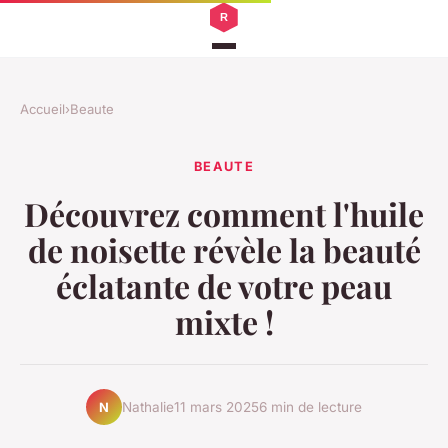
Accueil
›
Beaute
BEAUTE
Découvrez comment l'huile
de noisette révèle la beauté
éclatante de votre peau
mixte !
Nathalie
11 mars 2025
6 min de lecture
N