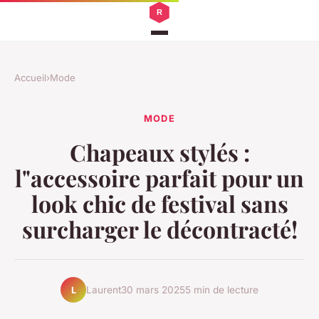
Accueil
›
Mode
MODE
Chapeaux stylés :
l"accessoire parfait pour un
look chic de festival sans
surcharger le décontracté!
Laurent
30 mars 2025
5 min de lecture
L