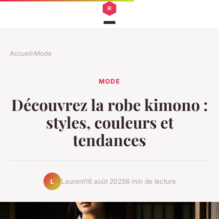
Accueil
›
Mode
MODE
Découvrez la robe kimono :
styles, couleurs et
tendances
Laurent
16 août 2025
6 min de lecture
L