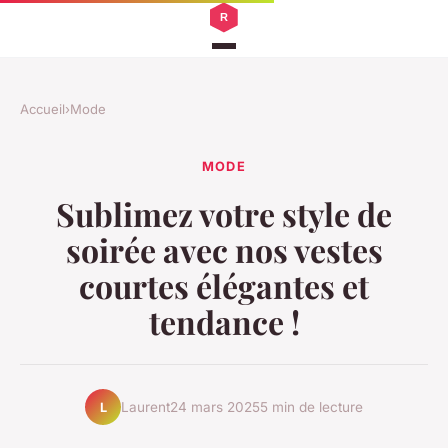
Accueil
›
Mode
MODE
Sublimez votre style de
soirée avec nos vestes
courtes élégantes et
tendance !
Laurent
24 mars 2025
5 min de lecture
L